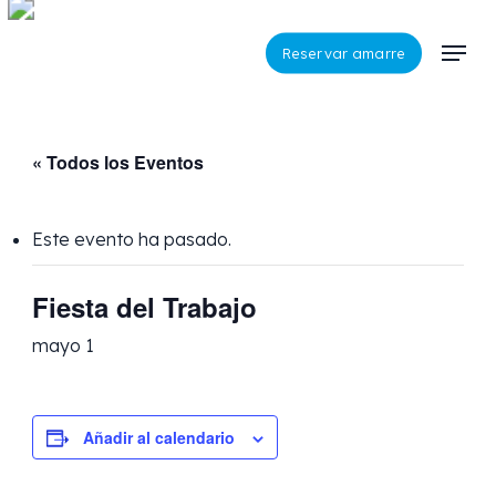
Skip
to
Menu
Reservar amarre
main
content
« Todos los Eventos
Este evento ha pasado.
Fiesta del Trabajo
mayo 1
Añadir al calendario