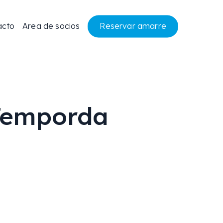
acto
Area de socios
R
e
s
e
r
v
a
r
a
m
a
r
r
e
 Temporda