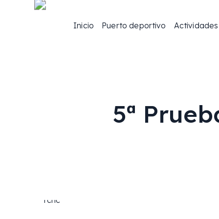
Skip
to
main
Inicio
Puerto deportivo
Actividades
content
5ª Prueb