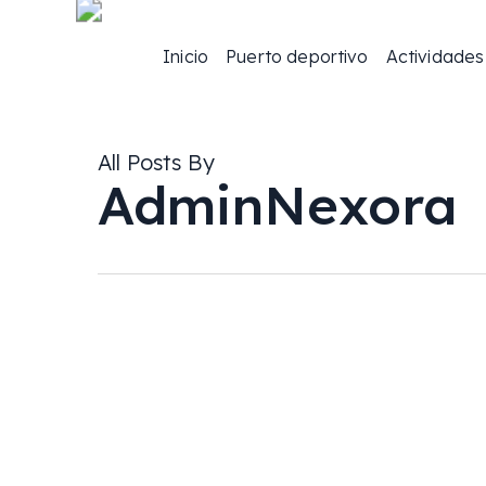
Skip
to
main
Inicio
Puerto deportivo
Actividades
content
All Posts By
AdminNexora