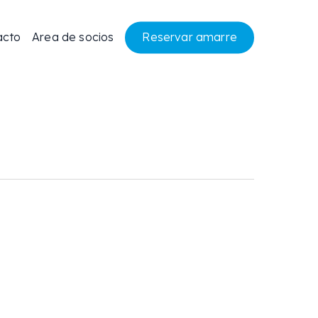
acto
Area de socios
R
e
s
e
r
v
a
r
a
m
a
r
r
e