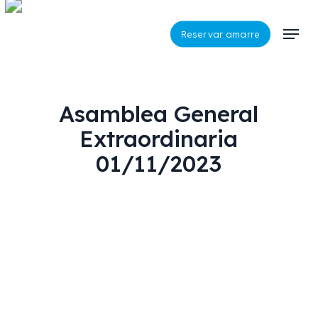
Skip
to
Menu
Reservar amarre
main
content
Asamblea General
Extraordinaria
01/11/2023